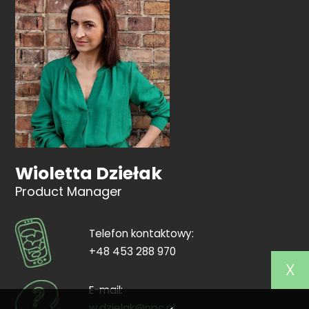
Wioletta Dziełak
Product Manager
Telefon kontaktowy:
+48 453 288 970
X
E-mail:
w.dzielak@npc.pl